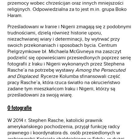
przemocy wobec chrześcijan oraz innych mniejszości
religijnych. Odpowiedzialna za to jest m.in. grupa Boko
Haram.
Prześladowani w Iranie i Nigerii zmagają się z podobnymi
trudnościami, dzielą również historie uporu,
niezachwianej wiary i determinacji, by wytrwać przy
swoich przekonaniach i sposobach bycia. Centrum
Pielgrzymkowe bł. Michaela McGivneya ma zaszczyt
podzielić się opowieściami przesiedlonych poprzez serię
fotografii z Iraku i Nigerii wykonanych przez Stephena
Rasche’a na potrzebę wystawy
Among the Persecuted
and Displaced
. Rycerze Kolumba sfinansowali część
pracy Rasche’a, która rzuca światło na okrucieństwo
zadane tym mieszkańcom Iraku i Nigerii, którzy są
prześladowani za swoją wiarę.
O fotografie
W 2014 r. Stephen Rasche, katolicki prawnik
amerykańskiego pochodzenia, przyjął funkcję radcy
prawnego i koordynatora ds. osób przesiedlonych w
archieparchii Kościoła chaldejskiego w Erbilu, w dużej