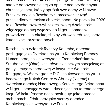
mierze odpowiedzialnej za opiekę nad bezdomnymi
chrześcijanami, którzy opuścili swe domy w Niniwie.
Przez cztery lata Rasche żył i pracował, służąć
przesiedlonym irackim chrześcijanom. Na początku 2020
roku Rasche rozszerzył zakres swojej działalności,
włączając do niej wyjazdy do Nigerii, pomoc w
prowadzeniu katolickiej służby zdrowia, edukacji oraz
katechizacji przesiedlonych.
Rasche, jako członek Rycerzy Kolumba, obecnie
posługuje jako Dyrektor Instytutu Katolickiej Pomocy
Humanitarnej na Uniwersytecie Franciszkańskim w
Steubenville (Ohio). Jest również starszym specjalistą ds.
polityki międzynarodowej w Instytucie Wolności
Religijnej w Waszyngtonie D.C., naukowcem instytutu
badawczego Kukah Centre w Abudży (Nigeria) i
świeckim doradcą Narodowego Katolickiego Sekretariatu
w Nigerii, pracując w wielu diecezjach na terenie całego
kraju. W Iraku Rasche nadal posługuje jako doradca
archieparchii Erbilu oraz jako starszy doradca
Katolickiego Uniwersytetu w Erbilu.