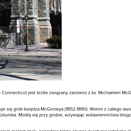
Connecticut jest ściśle związany zarówno z ks. Michaelem McGiv
je się grób księdza McGivneya (1852-1890). Wierni z całego świa
Kolumba. Modlą się przy grobie, wzywając wstawiennictwa błogo