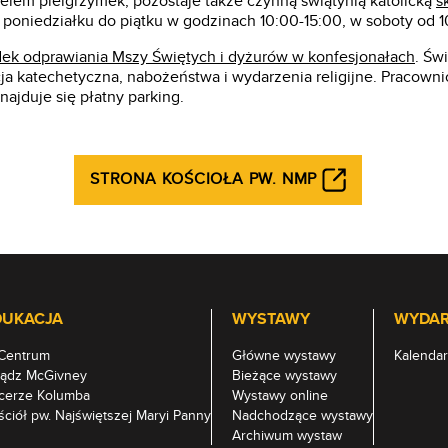
elem pielgrzymek, pozostaje także czynną świątynią katolicką
s
poniedziałku do piątku w godzinach 10:00-15:00, w soboty od 10
ek odprawiania Mszy Świętych i dyżurów w konfesjonałach
. Św
acja katechetyczna, nabożeństwa i wydarzenia religijne. Praco
 znajduje się płatny parking.
STRONA KOŚCIOŁA PW.
NMP
DUKACJA
WYSTAWY
WYDAR
Centrum
Główne wystawy
Kalendar
iądz McGivney
Bieżące wystawy
cerze Kolumba
Wystawy online
ściół pw. Najświętszej Maryi Panny
Nadchodzące wystawy
Archiwum wystaw