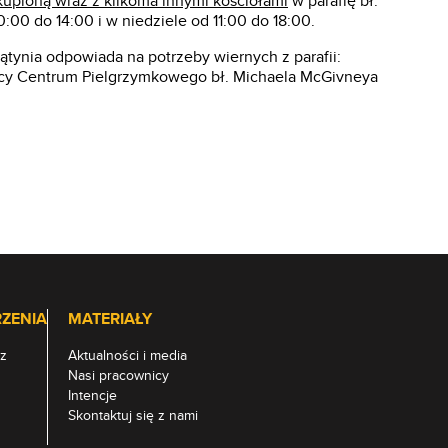
kupioną wraz z kilkoma innymi kościołami
w parafię bł.
:00 do 14:00 i w niedziele od 11:00 do 18:00.
iątynia odpowiada na potrzeby wiernych z parafii:
wnicy Centrum Pielgrzymkowego bł. Michaela McGivneya
ZENIA
MATERIAŁY
z
Aktualności i media
Nasi pracownicy
Intencje
Skontaktuj się z nami