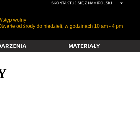
SKONTAKTUJ SIĘ Z NAMI
POLSKI
stęp wolny
twarte od środy do niedzieli, w godzinach 10 am - 4 pm
ARZENIA
MATERIAŁY
Y