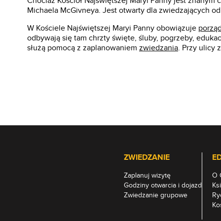
Chociaż Kościół Najświętszej Maryi Panny jest znanym c
Michaela McGivneya. Jest otwarty dla zwiedzających od 
W Kościele Najświętszej Maryi Panny obowiązuje
porząd
odbywają się tam chrzty święte, śluby, pogrzeby, eduk
służą pomocą z zaplanowaniem
zwiedzania
. Przy ulicy
ZWIEDZANIE
E
Zaplanuj wizytę
O 
Godziny otwarcia i dojazd
Ks
Zwiedzanie grupowe
Ry
Ko