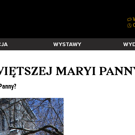
W
O
CJA
WYSTAWY
WYD
WIĘTSZEJ MARYI PANN
 Panny?